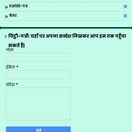
प्रशस्ति-पत्र
6
बैनर
4
ब्रिटिश काउन्सिल
1
मीना मंच के गीत
12
चिट्ठी-पत्री: यहाँ पर अपना सन्देश लिखकर आप हम तक पहुँचा
राज्य अध्यापक पुरस्कार
1
सकते हैं|
नाम
शासनादेश
4
शिक्षक प्रशिक्षण
1
ईमेल
*
शिक्षण योजनाएँ
9
सूचना
1
संदेश
*
स्थानान्तरण
2