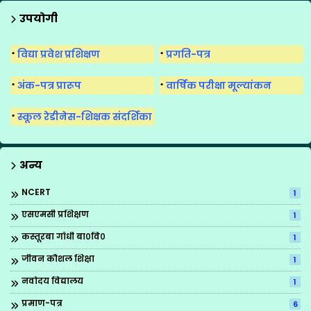
उपयोगी
विद्या प्रवेश प्रशिक्षण
प्रगति-पत्र
अंक-पत्र प्रारूप
वार्षिक परीक्षा मूल्यांकन
स्कूल रेडीनेस-शिक्षक संदर्शिका
अन्य
NCERT
1
एसएमसी प्रशिक्षण
1
कस्तूरबा गाँधी बा०वि०
1
जीवन कौशल शिक्षा
1
नवोदय विद्यालय
1
प्रमाण-पत्र
6