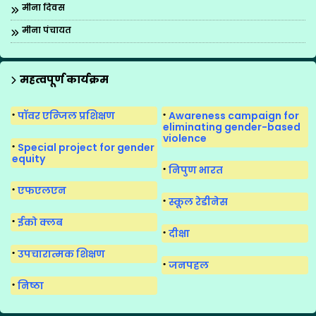
मीना दिवस
मीना पंचायत
मीना मंच
मीना मंच का पुनर्गठन
महत्वपूर्ण कार्यक्रम
मीना मंच के गीत
पॉवर एन्जिल प्रशिक्षण
Awareness campaign for
मीना मंच सुगमकर्ता
eliminating gender-based
violence
Special project for gender
equity
निपुण भारत
एफएलएन
स्कूल रेडीनेस
ईको क्लब
दीक्षा
उपचारात्मक शिक्षण
जनपहल
निष्ठा