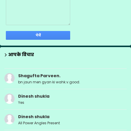
आपके विचार
Shagufta Parveen.
bn jaun men gyan ki wahk.v.good.
Dinesh shukla
Yes
Dinesh shukla
All Power Angles Present