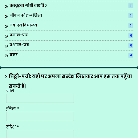
कस्तूरबा गाँधी बा०वि०
1
जीवन कौशल शिक्षा
1
नवोदय विद्यालय
1
प्रमाण-पत्र
6
प्रशस्ति-पत्र
6
बैनर
4
ब्रिटिश काउन्सिल
1
मीना मंच के गीत
12
चिट्ठी-पत्री: यहाँ पर अपना सन्देश लिखकर आप हम तक पहुँचा
राज्य अध्यापक पुरस्कार
1
सकते हैं|
नाम
शासनादेश
4
शिक्षक प्रशिक्षण
1
ईमेल
*
शिक्षण योजनाएँ
9
सूचना
1
संदेश
*
स्थानान्तरण
2