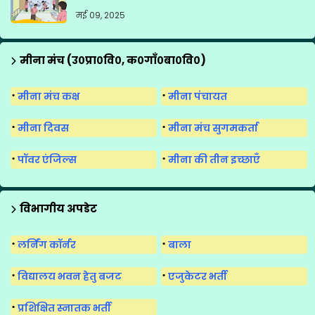
मई 09, 2025
मीना मंच (उ०प्रा०वि०, क०गाँ०बा०वि०)
मीना मंच कक्ष
मीना पंचायत
मीना दिवस
मीना मंच सुगमकर्ता
पॉवर एंजिल्स
मीना की तीन इच्छाएँ
विभागीय अपडेट
लर्निंग कॉर्नर
बाला
विद्यालय भवन हेतु बजट
एजुकेटर भर्ती
प्रशिक्षित स्नातक भर्ती