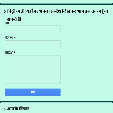
ब्रिटिश काउन्सिल
1
मीना मंच के गीत
12
चिट्ठी-पत्री: यहाँ पर अपना सन्देश लिखकर आप हम तक पहुँचा
राज्य अध्यापक पुरस्कार
1
सकते हैं|
नाम
शासनादेश
4
शिक्षक प्रशिक्षण
1
ईमेल
*
शिक्षण योजनाएँ
9
सूचना
1
संदेश
*
स्थानान्तरण
2
आपके विचार