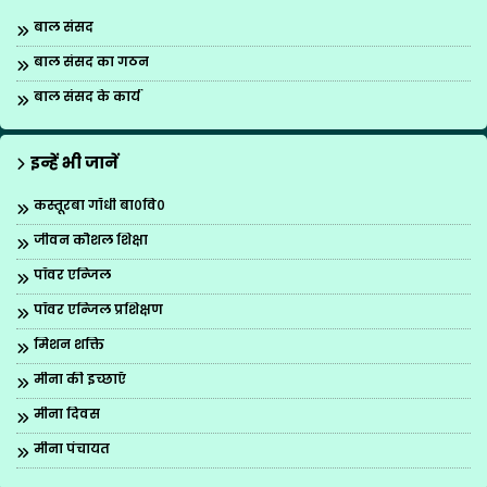
बाल संसद
बाल संसद का गठन
बाल संसद के कार्य
इन्हें भी जानें
कस्तूरबा गाँधी बा०वि०
जीवन कौशल शिक्षा
पॉवर एन्जिल
पॉवर एन्जिल प्रशिक्षण
मिशन शक्ति
मीना की इच्छाएँ
मीना दिवस
मीना पंचायत
मीना मंच