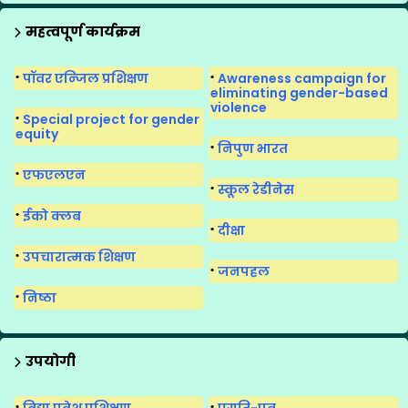
मीना मंच का पुनर्गठन
महत्वपूर्ण कार्यक्रम
मीना मंच के गीत
पॉवर एन्जिल प्रशिक्षण
Awareness campaign for
मीना मंच सुगमकर्ता
eliminating gender-based
violence
Special project for gender
equity
निपुण भारत
एफएलएन
स्कूल रेडीनेस
ईको क्लब
दीक्षा
उपचारात्मक शिक्षण
जनपहल
निष्ठा
उपयोगी