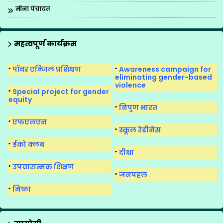
मीना पंचायत
मीना मंच
मीना मंच का पुनर्गठन
महत्वपूर्ण कार्यक्रम
मीना मंच के गीत
पॉवर एन्जिल प्रशिक्षण
Awareness campaign for
मीना मंच सुगमकर्ता
eliminating gender-based
violence
Special project for gender
equity
निपुण भारत
एफएलएन
स्कूल रेडीनेस
ईको क्लब
दीक्षा
उपचारात्मक शिक्षण
जनपहल
निष्ठा