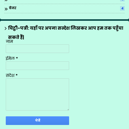
बैनर
4
ब्रिटिश काउन्सिल
1
मीना मंच के गीत
12
चिट्ठी-पत्री: यहाँ पर अपना सन्देश लिखकर आप हम तक पहुँचा
राज्य अध्यापक पुरस्कार
1
सकते हैं|
नाम
शासनादेश
4
शिक्षक प्रशिक्षण
1
ईमेल
*
शिक्षण योजनाएँ
9
सूचना
1
संदेश
*
स्थानान्तरण
2