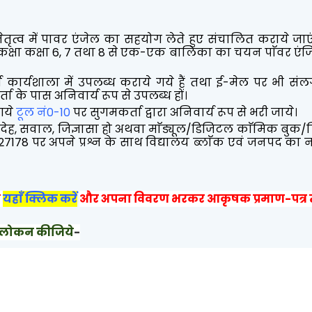
तृत्व में पावर एंजेल का सहयोग लेते हुए संचालित कराये जाए
। कक्षा कक्षा 6, 7 तथा 8 से एक-एक बालिका का चयन पाॅवर एंज
ता कार्यशाला में उपलब्ध कराये गये हैं तथा ई-मेल पर भी संलग्
ता के पास अनिवार्य रूप से उपलब्ध हों।
 गये
टूल नं0-10
पर सुगमकर्ता द्वारा अनिवार्य रूप से भरी जाये।
देह, सवाल, जिज्ञासा हो अथवा माॅड्यूल/डिजिटल काॅमिक बुक
6127178 पर अपने प्रश्न के साथ विद्यालय ब्लाॅक एवं जनपद का
ो
यहाँ क्लिक करें
और अपना विवरण भरकर आकृषक प्रमाण-पत्र त
अवलोकन कीजिये
-