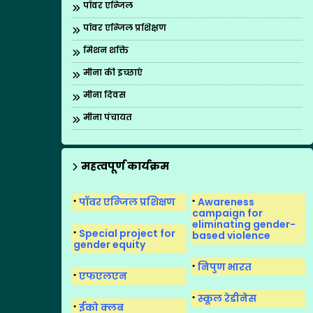
पॉवर एन्जिल
पॉवर एन्जिल प्रशिक्षण
मिशन शक्ति
मीना की इच्छाएँ
मीना दिवस
मीना पंचायत
मीना मंच
मीना मंच का पुनर्गठन
महत्वपूर्ण कार्यक्रम
मीना मंच के गीत
पॉवर एन्जिल प्रशिक्षण
Awareness
मीना मंच सुगमकर्ता
campaign for
eliminating gender-
Special project for
based violence
gender equity
निपुण भारत
एफएलएन
स्कूल रेडीनेस
ईको क्लब