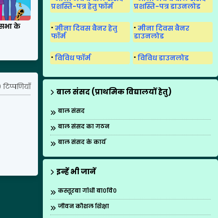
प्रशस्ति-पत्र हेतु फॉर्म
प्रशस्ति-पत्र डाउनलोड
सभा के
मीना दिवस बैनर हेतु
मीना दिवस बैनर
फॉर्म
डाउनलोड
विविध फॉर्म
विविध डाउनलोड
 टिप्पणियाँ
बाल संसद (प्राथमिक विद्यालयों हेतु)
बाल संसद
बाल संसद का गठन
बाल संसद के कार्य
इन्हें भी जानें
कस्तूरबा गाँधी बा०वि०
जीवन कौशल शिक्षा