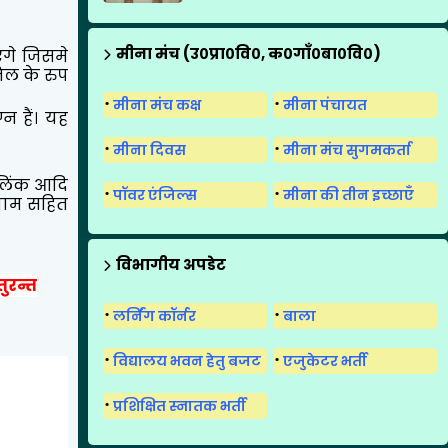
मीना मंच (उ०प्रा०वि०, क०गाँ०बा०वि०)
ंगे जिसमे
िल के रुप
मीना मंच कक्ष
मीना पंचायत
न हैं। यह
मीना दिवस
मीना मंच सुगमकर्ता
/लिंक आदि
पॉवर एंजिल्स
मीना की तीन इच्छाएँ
 नाम सहित
विभागीय अपडेट
ुरन्त
लर्निंग कॉर्नर
बाला
विद्यालय भवन हेतु बजट
एजुकेटर भर्ती
प्रशिक्षित स्नातक भर्ती