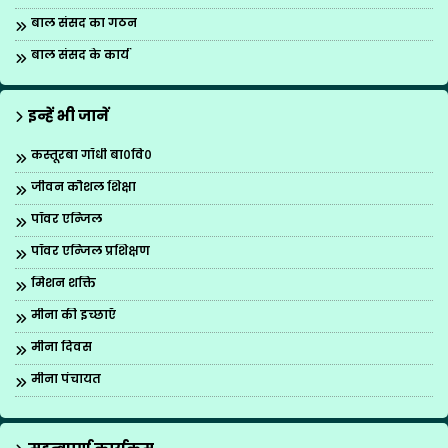
बाल संसद का गठन
बाल संसद के कार्य
इन्हें भी जानें
कस्तूरबा गाँधी बा०वि०
जीवन कौशल शिक्षा
पॉवर एन्जिल
पॉवर एन्जिल प्रशिक्षण
मिशन शक्ति
मीना की इच्छाएँ
मीना दिवस
मीना पंचायत
मीना मंच
मीना मंच का पुनर्गठन