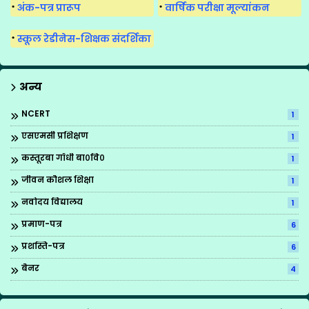
अंक-पत्र प्रारूप
वार्षिक परीक्षा मूल्यांकन
स्कूल रेडीनेस-शिक्षक संदर्शिका
अन्य
NCERT
1
एसएमसी प्रशिक्षण
1
कस्तूरबा गाँधी बा०वि०
1
जीवन कौशल शिक्षा
1
नवोदय विद्यालय
1
प्रमाण-पत्र
6
प्रशस्ति-पत्र
6
बैनर
4
ब्रिटिश काउन्सिल
1