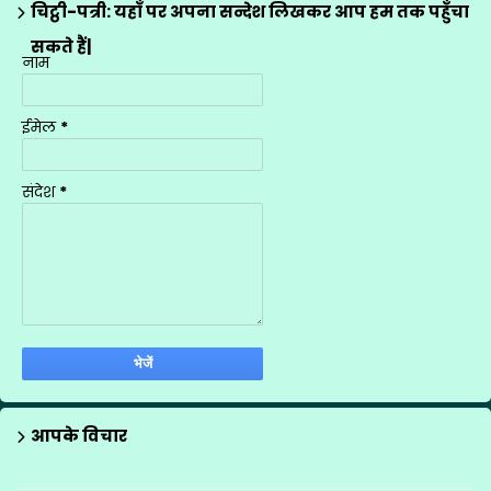
मीना मंच के गीत
12
चिट्ठी-पत्री: यहाँ पर अपना सन्देश लिखकर आप हम तक पहुँचा
राज्य अध्यापक पुरस्कार
1
सकते हैं|
नाम
शासनादेश
4
शिक्षक प्रशिक्षण
1
ईमेल
*
शिक्षण योजनाएँ
9
सूचना
1
संदेश
*
स्थानान्तरण
2
आपके विचार