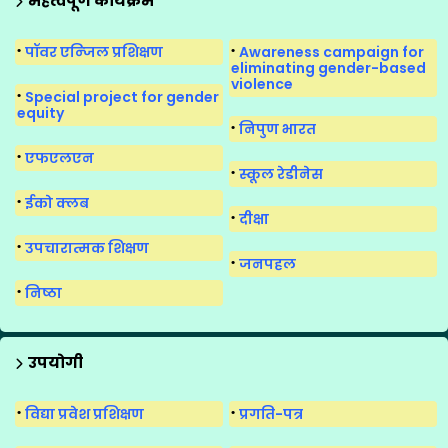
महत्वपूर्ण कार्यक्रम
मीना मंच के गीत
पॉवर एन्जिल प्रशिक्षण
Awareness campaign for
मीना मंच सुगमकर्ता
eliminating gender-based
violence
Special project for gender
equity
निपुण भारत
एफएलएन
स्कूल रेडीनेस
ईको क्लब
दीक्षा
उपचारात्मक शिक्षण
जनपहल
निष्ठा
उपयोगी
विद्या प्रवेश प्रशिक्षण
प्रगति-पत्र