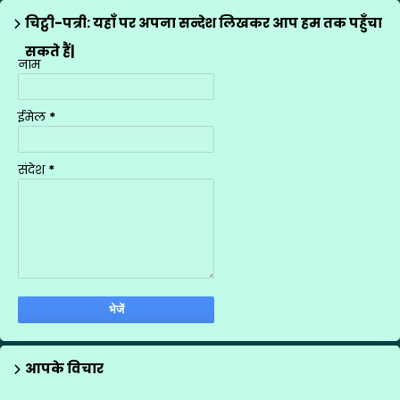
मीना मंच के गीत
12
चिट्ठी-पत्री: यहाँ पर अपना सन्देश लिखकर आप हम तक पहुँचा
राज्य अध्यापक पुरस्कार
1
सकते हैं|
नाम
शासनादेश
4
शिक्षक प्रशिक्षण
1
ईमेल
*
शिक्षण योजनाएँ
9
सूचना
1
संदेश
*
स्थानान्तरण
2
आपके विचार