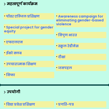
मीना मंच का पुनर्गठन
महत्वपूर्ण कार्यक्रम
मीना मंच के गीत
पॉवर एन्जिल प्रशिक्षण
Awareness campaign for
मीना मंच सुगमकर्ता
eliminating gender-based
violence
Special project for gender
equity
निपुण भारत
एफएलएन
स्कूल रेडीनेस
ईको क्लब
दीक्षा
उपचारात्मक शिक्षण
जनपहल
निष्ठा
उपयोगी
विद्या प्रवेश प्रशिक्षण
प्रगति-पत्र