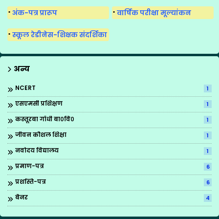
अंक-पत्र प्रारूप
वार्षिक परीक्षा मूल्यांकन
स्कूल रेडीनेस-शिक्षक संदर्शिका
अन्य
NCERT
1
एसएमसी प्रशिक्षण
1
कस्तूरबा गाँधी बा०वि०
1
जीवन कौशल शिक्षा
1
नवोदय विद्यालय
1
प्रमाण-पत्र
6
प्रशस्ति-पत्र
6
बैनर
4
ब्रिटिश काउन्सिल
1