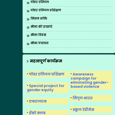
पॉवर एन्जिल
पॉवर एन्जिल प्रशिक्षण
मिशन शक्ति
मीना की इच्छाएँ
मीना दिवस
मीना पंचायत
मीना मंच
मीना मंच का पुनर्गठन
महत्वपूर्ण कार्यक्रम
मीना मंच के गीत
पॉवर एन्जिल प्रशिक्षण
Awareness
मीना मंच सुगमकर्ता
campaign for
eliminating gender-
Special project for
based violence
gender equity
निपुण भारत
एफएलएन
स्कूल रेडीनेस
ईको क्लब