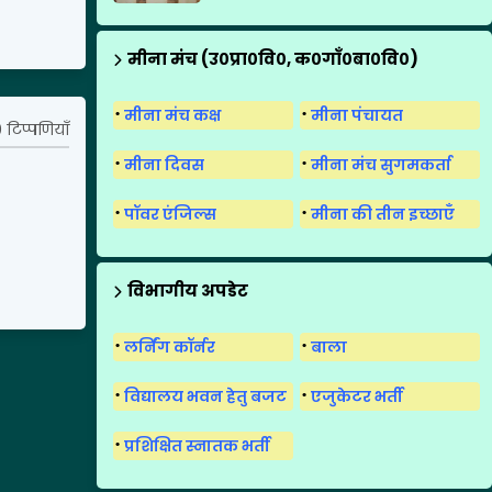
मीना मंच (उ०प्रा०वि०, क०गाँ०बा०वि०)
मीना मंच कक्ष
मीना पंचायत
 टिप्पणियाँ
मीना दिवस
मीना मंच सुगमकर्ता
पॉवर एंजिल्स
मीना की तीन इच्छाएँ
विभागीय अपडेट
लर्निंग कॉर्नर
बाला
विद्यालय भवन हेतु बजट
एजुकेटर भर्ती
प्रशिक्षित स्नातक भर्ती