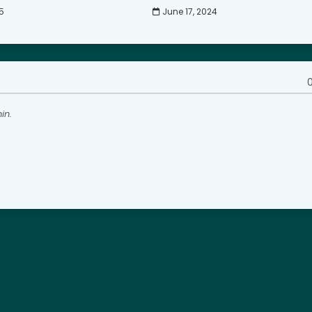
5
June 17, 2024
0
in.