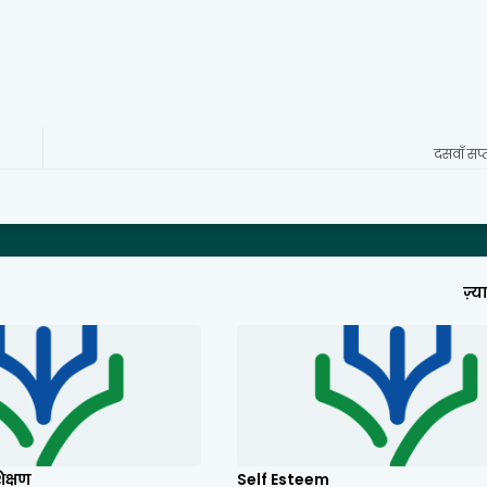
दसवाँ सप्
ज़्
िक्षण
Self Esteem