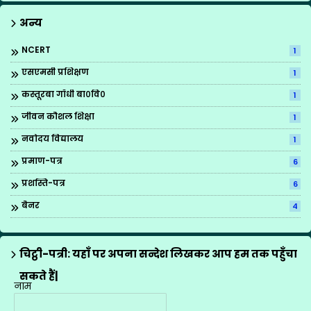
अन्य
NCERT
1
एसएमसी प्रशिक्षण
1
कस्तूरबा गाँधी बा०वि०
1
जीवन कौशल शिक्षा
1
नवोदय विद्यालय
1
प्रमाण-पत्र
6
प्रशस्ति-पत्र
6
बैनर
4
ब्रिटिश काउन्सिल
1
मीना मंच के गीत
12
चिट्ठी-पत्री: यहाँ पर अपना सन्देश लिखकर आप हम तक पहुँचा
राज्य अध्यापक पुरस्कार
1
सकते हैं|
नाम
शासनादेश
4