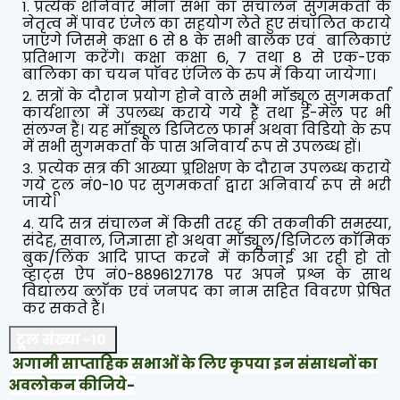
प्रत्येक शनिवार मीना सभा का संचालन सुगमकर्ता के
नेतृत्व में पावर एंजेल का सहयोग लेते हुए संचालित कराये
जाएंगे जिसमे कक्षा 6 से 8 के सभी बालक एवं बालिकाएं
प्रतिभाग करेंगे। कक्षा कक्षा 6, 7 तथा 8 से एक-एक
बालिका का चयन पाॅवर एंजिल के रुप में किया जायेगा।
सत्रों के दौरान प्रयोग होने वाले सभी माॅड्यूल सुगमकर्ता
कार्यशाला में उपलब्ध कराये गये हैं तथा ई-मेल पर भी
संलग्न हैं। यह माॅड्यूल डिजिटल फार्म अथवा विडियो के रुप
में सभी सुगमकर्ता के पास अनिवार्य रूप से उपलब्ध हों।
प्रत्येक सत्र की आख्या प्र्रशिक्षण के दौरान उपलब्ध कराये
गये टूल नं0-10 पर सुगमकर्ता द्वारा अनिवार्य रूप से भरी
जाये।
यदि सत्र संचालन में किसी तरह की तकनीकी समस्या,
संदेह, सवाल, जिज्ञासा हो अथवा माॅड्यूल/डिजिटल काॅमिक
बुक/लिंक आदि प्राप्त करने में कठिनाई आ रही हो तो
व्हाट्स ऐप नं0-8896127178 पर अपने प्रश्न के साथ
विद्यालय ब्लाॅक एवं जनपद का नाम सहित विवरण प्रेषित
कर सकते हैं।
टूल संख्या -10
अगामी साप्ताहिक सभाओं के लिए कृपया इन संसाधनों का
अवलोकन कीजिये
-