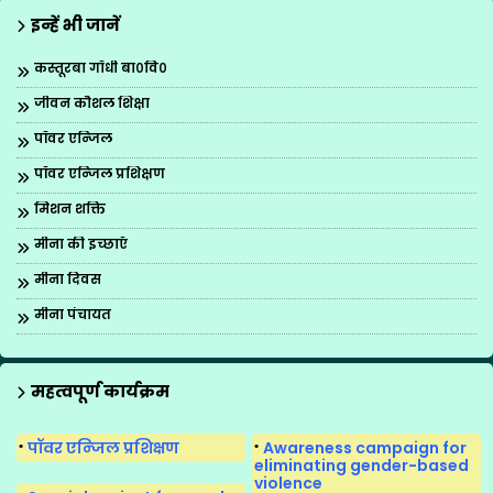
इन्हें भी जानें
कस्तूरबा गाँधी बा०वि०
जीवन कौशल शिक्षा
पॉवर एन्जिल
पॉवर एन्जिल प्रशिक्षण
मिशन शक्ति
मीना की इच्छाएँ
मीना दिवस
मीना पंचायत
मीना मंच
मीना मंच का पुनर्गठन
महत्वपूर्ण कार्यक्रम
मीना मंच के गीत
पॉवर एन्जिल प्रशिक्षण
Awareness campaign for
मीना मंच सुगमकर्ता
eliminating gender-based
violence