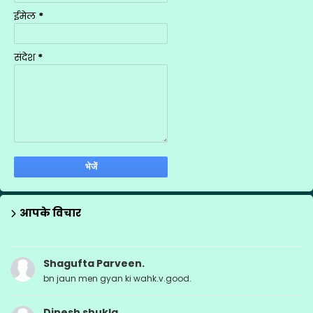
शिक्षक प्रशिक्षण
1
ईमेल
*
शिक्षण योजनाएँ
9
सूचना
1
संदेश
*
स्थानान्तरण
2
आपके विचार
Shagufta Parveen.
bn jaun men gyan ki wahk.v.good.
Dinesh shukla