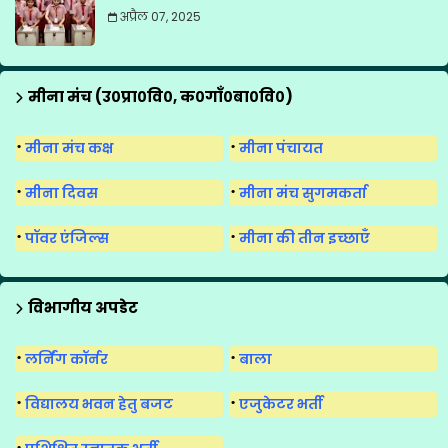
अप्रैल 07, 2025
मीना मंच (उ०प्रा०वि०, क०गाँ०बा०वि०)
मीना मंच कक्ष
मीना पंचायत
मीना दिवस
मीना मंच सुगमकर्ता
पॉवर एंजिल्स
मीना की तीन इच्छाएँ
विभागीय अपडेट
लर्निंग कॉर्नर
बाला
विद्यालय भवन हेतु बजट
एजुकेटर भर्ती