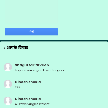
आपके विचार
Shagufta Parveen.
bn jaun men gyan ki wahk.v.good.
Dinesh shukla
Yes
Dinesh shukla
All Power Angles Present