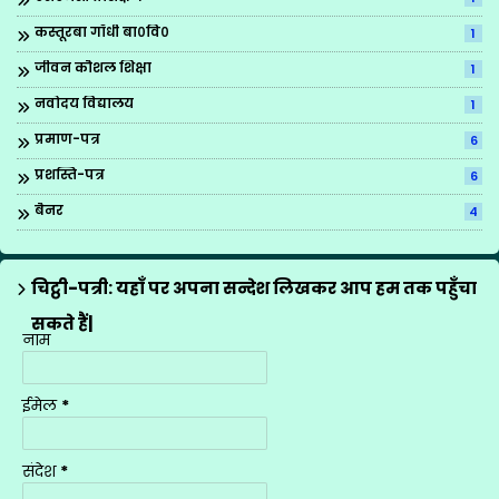
कस्तूरबा गाँधी बा०वि०
1
जीवन कौशल शिक्षा
1
नवोदय विद्यालय
1
प्रमाण-पत्र
6
प्रशस्ति-पत्र
6
बैनर
4
ब्रिटिश काउन्सिल
1
मीना मंच के गीत
12
चिट्ठी-पत्री: यहाँ पर अपना सन्देश लिखकर आप हम तक पहुँचा
राज्य अध्यापक पुरस्कार
1
सकते हैं|
नाम
शासनादेश
4
शिक्षक प्रशिक्षण
1
ईमेल
*
शिक्षण योजनाएँ
9
सूचना
1
संदेश
*
स्थानान्तरण
2