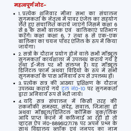
महत्वपूर्ण नोट-
प्रत्येक शनिवार मीना सभा का संचालन
सुगमकर्ता के नेतृत्व में पावर एंजेल का सहयोग
लेते हुए संचालित कराये जाएंगे जिसमे कक्षा 6
से 8 के सभी बालक एवं बालिकाएं प्रतिभाग
करेंगे। कक्षा कक्षा 6, 7 तथा 8 से एक-एक
बालिका का चयन पाॅवर एंजिल के रुप में किया
जायेगा।
सत्रों के दौरान प्रयोग होने वाले सभी माॅड्यूल
सुगमकर्ता कार्यशाला में उपलब्ध कराये गये हैं
तथा ई-मेल पर भी संलग्न हैं। यह माॅड्यूल
डिजिटल फार्म अथवा विडियो के रुप में सभी
सुगमकर्ता के पास अनिवार्य रूप से उपलब्ध हों।
प्रत्येक सत्र की आख्या प्र्रशिक्षण के दौरान
उपलब्ध कराये गये
टूल नं0-10
पर सुगमकर्ता
द्वारा अनिवार्य रूप से भरी जाये।
यदि सत्र संचालन में किसी तरह की
तकनीकी समस्या, संदेह, सवाल, जिज्ञासा हो
अथवा माॅड्यूल/डिजिटल काॅमिक बुक/लिंक
आदि प्राप्त करने में कठिनाई आ रही हो तो
व्हाट्स ऐप नं0-8896127178 पर अपने प्रश्न के
साथ विद्यालय ब्लाॅक एवं जनपद का नाम