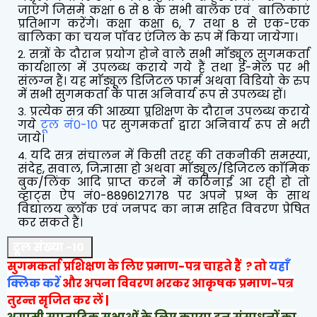
जाएंगे जिसमे कक्षा 6 से 8 के सभी बालक एवं बालिकाएं
प्रतिभाग करेंगे। कक्षा कक्षा 6, 7 तथा 8 से एक-एक
बालिका का चयन पाॅवर एंजिल के रुप में किया जायेगा।
सत्रों के दौरान प्रयोग होने वाले सभी माॅड्यूल सुगमकर्ता
कार्यशाला में उपलब्ध कराये गये हैं तथा ई-मेल पर भी
संलग्न हैं। यह माॅड्यूल डिजिटल फार्म अथवा विडियो के रुप
में सभी सुगमकर्ता के पास अनिवार्य रूप से उपलब्ध हों।
प्रत्येक सत्र की आख्या प्र्रशिक्षण के दौरान उपलब्ध कराये
गये
टूल नं0-10
पर सुगमकर्ता द्वारा अनिवार्य रूप से भरी
जाये।
यदि सत्र संचालन में किसी तरह की तकनीकी समस्या,
संदेह, सवाल, जिज्ञासा हो अथवा माॅड्यूल/डिजिटल काॅमिक
बुक/लिंक आदि प्राप्त करने में कठिनाई आ रही हो तो
व्हाट्स ऐप नं0-8896127178 पर अपने प्रश्न के साथ
विद्यालय ब्लाॅक एवं जनपद का नाम सहित विवरण प्रेषित
कर सकते हैं।
टूल संख्या -10
सुगमकर्ता प्रशिक्षण के लिए प्रमाण-पत्र चाहते हैं ? तो
यहाँ
क्लिक करें
और अपना विवरण भरकर आकृषक प्रमाण-पत्र
तुरन्त सृजित कर लें |