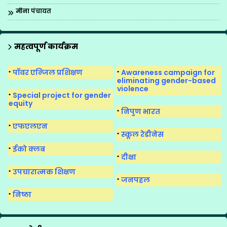
मीना पंचायत
मीना मंच
मीना मंच का पुनर्गठन
महत्वपूर्ण कार्यक्रम
मीना मंच के गीत
पॉवर एन्जिल प्रशिक्षण
Awareness campaign for
मीना मंच सुगमकर्ता
eliminating gender-based
violence
Special project for gender
equity
निपुण भारत
एफएलएन
स्कूल रेडीनेस
ईको क्लब
दीक्षा
उपचारात्मक शिक्षण
जनपहल
निष्ठा