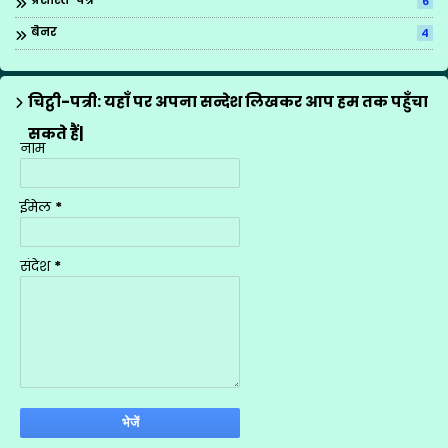
6
बैनर
4
ब्रिटिश काउन्सिल
1
मीना मंच के गीत
12
चिट्ठी-पत्री: यहाँ पर अपना सन्देश लिखकर आप हम तक पहुँचा
राज्य अध्यापक पुरस्कार
1
सकते हैं|
नाम
शासनादेश
4
शिक्षक प्रशिक्षण
1
ईमेल
*
शिक्षण योजनाएँ
9
सूचना
1
संदेश
*
स्थानान्तरण
2